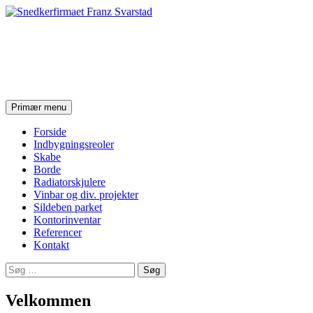
Snedkerfirmaet Franz
Svarstad
Søg
Hop
Primær menu
til
indhold
Forside
Indbygningsreoler
Skabe
Borde
Radiatorskjulere
Vinbar og div. projekter
Sildeben parket
Kontorinventar
Referencer
Kontakt
Søg
efter:
Velkommen